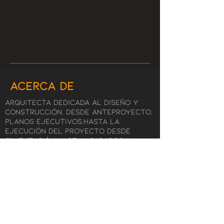
ACERCA DE
ARQUITECTA DEDICADA AL DISEÑO Y
CONSTRUCCIÓN, DESDE ANTEPROYECTO,
PLANOS EJECUTIVOS,HASTA LA
EJECUCIÓN DEL PROYECTO DESDE
CIMENTACIÓN HASTA ACABADOS Y
ENTREGA DEL MISMO
servicios
diseño
obra civil