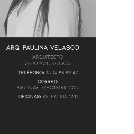
ARQ. PAULINA VELASCO
ARQUITECTO
ZAPOPAN, JALISCO
Teléfono:
33 14 88 89 47
correo:
paulinav_@hotmail.com
oficinas:
av. patria 1201