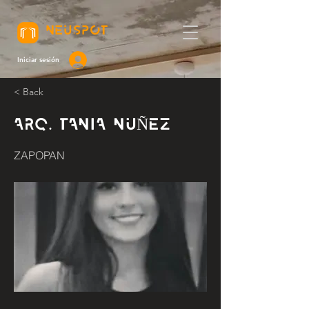
NEUSPOT
Iniciar sesión
< Back
ARQ. TANIA NUÑEZ
ZAPOPAN